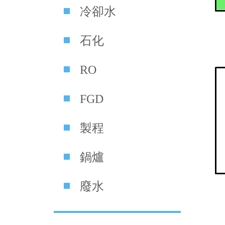
冷卻水
石化
RO
FGD
製程
鍋爐
廢水